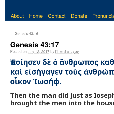
About
Home
Contact
Donate
Pronuncia
←
Genesis 43:16
Genesis 43:17
Posted on
July 12, 2017
by
Πεντάτευχος
Ἐποίησεν δὲ ὁ ἄνθρωπος κα
καὶ εἰσήγαγεν τοὺς ἀνθρώπ
οἶκον Ἰωσήφ.
Then the man did just as Ioseph
brought the men into the house