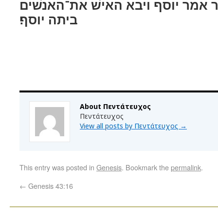
ׁר אמר יוסף ויבא האישׁ את־האנשׁים
ביתה יוסף׃
About Πεντάτευχος
Πεντάτευχος
View all posts by Πεντάτευχος
→
This entry was posted in
Genesis
. Bookmark the
permalink
.
←
Genesis 43:16