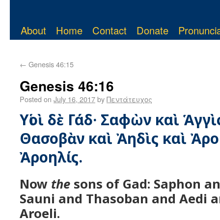
About
Home
Contact
Donate
Pronuncia
←
Genesis 46:15
Genesis 46:16
Posted on
July 16, 2017
by
Πεντάτευχος
Υἱοὶ δὲ Γάδ· Σαφὼν καὶ Ἁγγὶ
Θασοβὰν καὶ Ἀηδὶς καὶ Ἀρο
Ἀροηλίς.
Now
the
sons of Gad: Saphon a
Sauni and Thasoban and Aedi a
Aroeli.