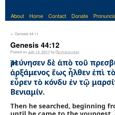
About
Home
Contact
Donate
Pronuncia
←
Genesis 44:11
Genesis 44:12
Posted on
July 13, 2017
by
Πεντάτευχος
Ἠρεύνησεν δὲ ἀπὸ τοῦ πρεσ
ἀρξάμενος ἕως ἦλθεν ἐπὶ τὸ
εὗρεν τὸ κόνδυ ἐν τῷ μαρ
Βενιαμίν.
Then he searched, beginning fr
until he came to the youngest,