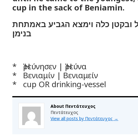
cup in the sack of Beniamin.
ל ובקטן כלה וימצא הגביע באמתחת
בנימן׃
* Ἠρεύνησεν | Ἠρεύνα
* Βενιαμίν | Βενιαμείν
* cup OR drinking-vessel
About Πεντάτευχος
Πεντάτευχος
View all posts by Πεντάτευχος
→