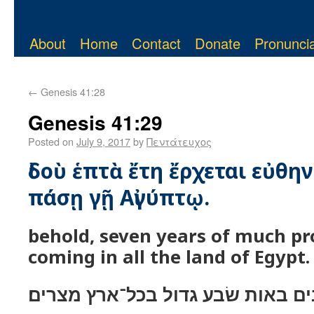
About
Home
Contact
Donate
Pronuncia
←
Genesis 41:28
Genesis 41:29
Posted on
July 9, 2017
by
Πεντάτευχος
ἰδοὺ ἑπτὰ ἔτη ἔρχεται εὐθη
πάσῃ γῇ Αἰγύπτῳ.
behold, seven years of much pr
coming in all the land of Egypt.
ים באות שׂבע גדול בכל־ארץ מצרים׃