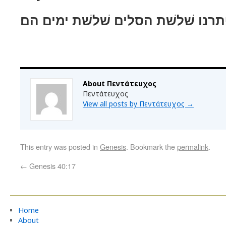
תרנו שׁלשׁת הסלים שׁלשׁת ימים הם׃
About Πεντάτευχος
Πεντάτευχος
View all posts by Πεντάτευχος
→
This entry was posted in
Genesis
. Bookmark the
permalink
.
←
Genesis 40:17
Home
About