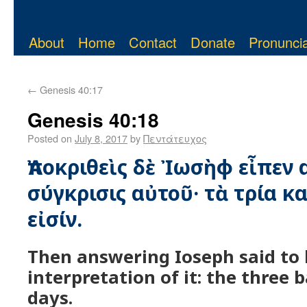
About
Home
Contact
Donate
Pronuncia
←
Genesis 40:17
Genesis 40:18
Posted on
July 8, 2017
by
Πεντάτευχος
Ἀποκριθεὶς δὲ Ἰωσὴφ εἶπεν 
σύγκρισις αὐτοῦ· τὰ τρία κ
εἰσίν.
Then answering Ioseph said to h
interpretation of it: the three 
days.