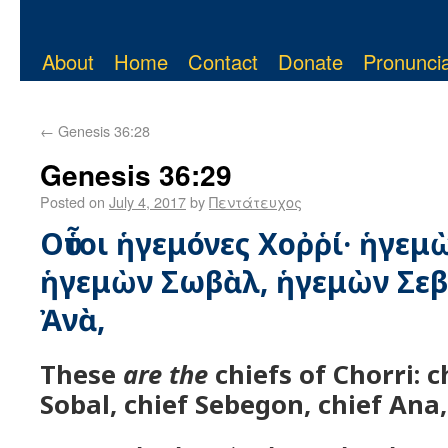
About
Home
Contact
Donate
Pronuncia
←
Genesis 36:28
Genesis 36:29
Posted on
July 4, 2017
by
Πεντάτευχος
Οὗτοι ἡγεμόνες Χοῤῥί· ἡγεμ
ἡγεμὼν Σωβὰλ, ἡγεμὼν Σεβ
Ἀνὰ,
These
are the
chiefs of Chorri: c
Sobal, chief Sebegon, chief Ana,