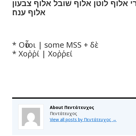
 אלוף לוטן אלוף שׁובל אלוף צבעון
אלוף ענה׃
* Οὗτοι | some MSS + δὲ
* Χοῤῥί | Χοῤῥεί
About Πεντάτευχος
Πεντάτευχος
View all posts by Πεντάτευχος
→