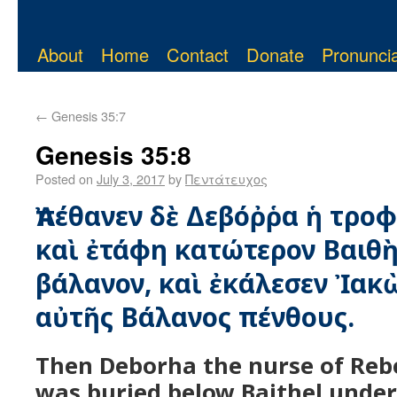
About
Home
Contact
Donate
Pronuncia
←
Genesis 35:7
Genesis 35:8
Posted on
July 3, 2017
by
Πεντάτευχος
Ἀπέθανεν δὲ Δεβόῤῥα ἡ τρο
καὶ ἐτάφη κατώτερον Βαιθὴ
βάλανον, καὶ ἐκάλεσεν Ἰακ
αὐτῆς Βάλανος πένθους.
Then Deborha the nurse of Reb
was buried below Baithel under