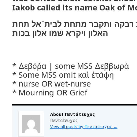
Iakob called its name Oak of M
 רבקה ותקבר מתחת לבית־אל תחת
האלון ויקרא שׁמו אלון בכות׃
* Δεβόῤῥα | some MSS Δεββωρὰ
* Some MSS omit καὶ ἐτάφη
* nurse OR wet-nurse
* Mourning OR Grief
About Πεντάτευχος
Πεντάτευχος
View all posts by Πεντάτευχος
→