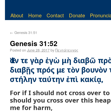
About
Home
Contact
Donate
Pronuncia
←
Genesis 31:51
Genesis 31:52
Posted on
June 28, 2017
by
Πεντάτευχος
Ἐάν τε γὰρ ἐγὼ μὴ διαβῶ πρ
διαβῇς πρός με τὸν βουνὸν 
στήλην ταύτην ἐπὶ κακίᾳ,
For if I should not cross over to
should you cross over this heap 
me for harm,