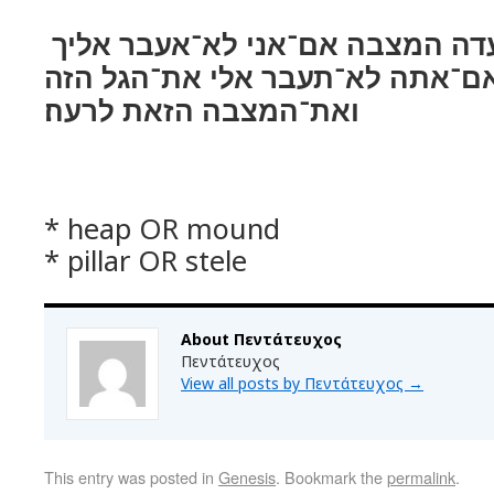
עד הגל הזה ועדה המצבה אם־אני לא־אעבר אליך
אם־אתה לא־תעבר אלי את־הגל הזה
ואת־המצבה הזאת לרעה׃
* heap OR mound
* pillar OR stele
About Πεντάτευχος
Πεντάτευχος
View all posts by Πεντάτευχος
→
This entry was posted in
Genesis
. Bookmark the
permalink
.