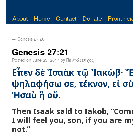
About
Home
Contact
Donate
Pronuncia
←
Genesis 27:20
Genesis 27:21
Posted on
June 23, 2017
by
Πεντάτευχος
Εἶπεν δὲ Ἰσαὰκ τῷ Ἰακὼβ· Ἔ
ψηλαφήσω σε, τέκνον, εἰ σὺ 
Ἠσαὺ ἢ οὔ.
Then Isaak said to Iakob, “Com
I will feel you, son, if you are 
not.”