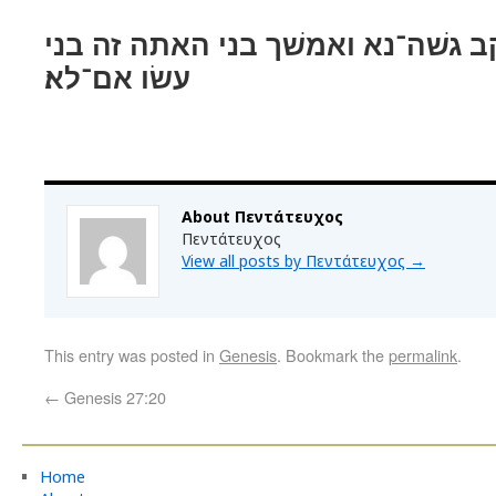
 גשׁה־נא ואמשׁך בני האתה זה בני
עשׂו אם־לא׃
About Πεντάτευχος
Πεντάτευχος
View all posts by Πεντάτευχος
→
This entry was posted in
Genesis
. Bookmark the
permalink
.
←
Genesis 27:20
Home