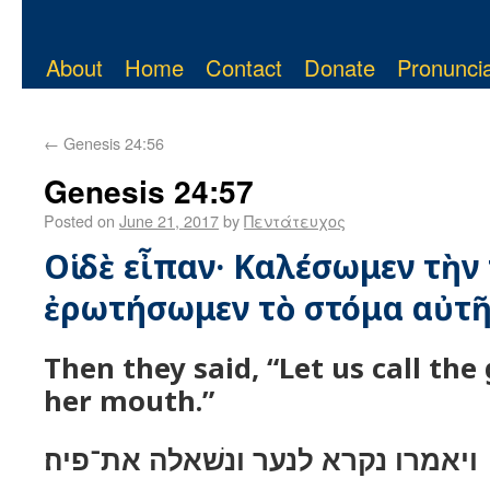
About
Home
Contact
Donate
Pronuncia
←
Genesis 24:56
Genesis 24:57
Posted on
June 21, 2017
by
Πεντάτευχος
Οἱ δὲ εἶπαν· Καλέσωμεν τὴν
ἐρωτήσωμεν τὸ στόμα αὐτῆ
Then they said, “Let us call the 
her mouth.”
ויאמרו נקרא לנער ונשׁאלה את־פיה׃