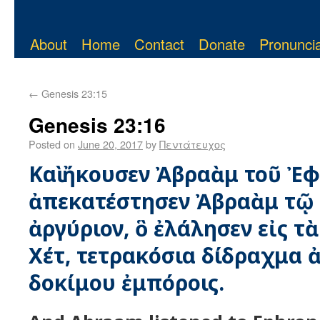
About
Home
Contact
Donate
Pronuncia
←
Genesis 23:15
Genesis 23:16
Posted on
June 20, 2017
by
Πεντάτευχος
Καὶ ἤκουσεν Ἀβραὰμ τοῦ Ἐφ
ἀπεκατέστησεν Ἀβραὰμ τῷ
ἀργύριον, ὃ ἐλάλησεν εἰς τ
Χέτ, τετρακόσια δίδραχμα 
δοκίμου ἐμπόροις.