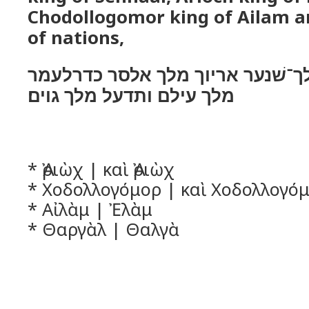
Chodollogomor king of Ailam a
of nations,
לך־שׁנער אריוך מלך אלסר כדרלעמר
מלך עילם ותדעל מלך גוים׃
* Ἀριὼχ | καὶ Ἀριὼχ
* Χοδολλογόμορ | καὶ Χοδολλογό
* Αἰλὰμ | Ἐλὰμ
* Θαργὰλ | Θαλγὰ