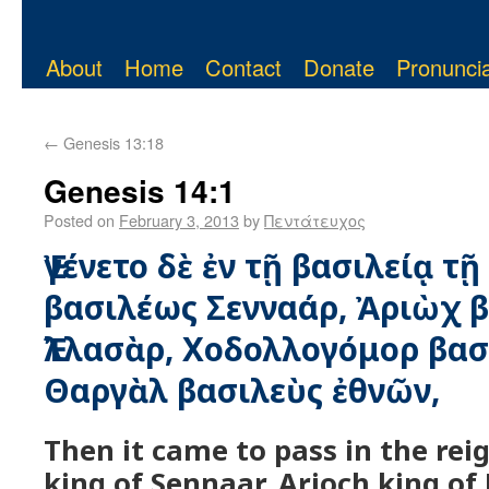
About
Home
Contact
Donate
Pronuncia
←
Genesis 13:18
Genesis 14:1
Posted on
February 3, 2013
by
Πεντάτευχος
Ἐγένετο δὲ ἐν τῇ βασιλείᾳ 
βασιλέως Σενναάρ, Ἀριὼχ 
Ἐλλασὰρ, Χοδολλογόμορ βασ
Θαργὰλ βασιλεὺς ἐθνῶν,
Then it came to pass in the re
king of Sennaar, Arioch king of E