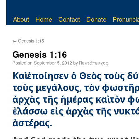
About
Home
Contact
Donate
Pronuncia
←
Genesis 1:15
Genesis 1:16
Posted on
September 5, 2012
by
Πεντάτευχος
Καὶ ἐποίησεν ὁ Θεὸς τοὺς 
τοὺς μεγάλους, τὸν φωστῆρ
ἀρχὰς τῆς ἡμέρας καὶ τὸν 
ἐλάσσω εἰς ἀρχὰς τῆς νυκτός
ἀστέρας.