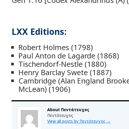
Gen 1:16 [Codex Alexandrinus (A) (
LXX Editions:
Robert Holmes (1798)
Paul Anton de Lagarde (1868)
Tischendorf-Nestle (1880)
Henry Barclay Swete (1887)
Cambridge (Alan England Broo
McLean) (1906)
About Πεντάτευχος
Πεντάτευχος
View all posts by Πεντάτευχος
→