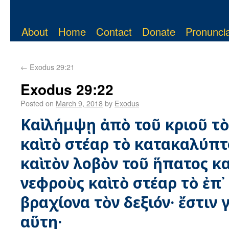
About
Home
Contact
Donate
Pronuncia
←
Exodus 29:21
Exodus 29:22
Posted on
March 9, 2018
by
Exodus
Καὶ λήμψῃ ἀπὸ τοῦ κριοῦ τ
καὶ τὸ στέαρ τὸ κατακαλύπτ
καὶ τὸν λοβὸν τοῦ ἥπατος κα
νεφροὺς καὶ τὸ στέαρ τὸ ἐπ᾿
βραχίονα τὸν δεξιόν· ἔστιν 
αὕτη·