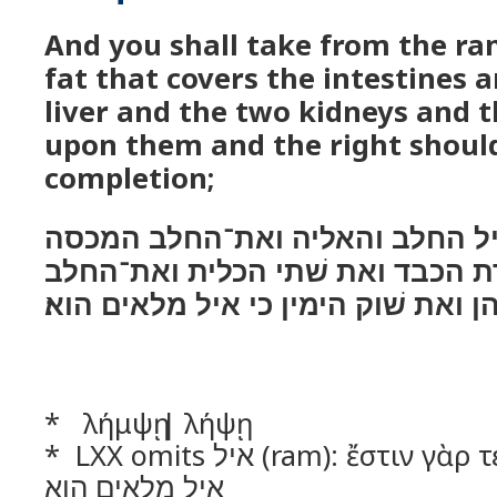
And you shall take from the ram
fat that covers the intestines a
liver and the two kidneys and th
upon them and the right shoulder
completion;
ל החלב והאליה ואת־החלב המכסה
 הכבד ואת שׁתי הכלית ואת־החלב
ן ואת שׁוק הימין כי איל מלאים הוא׃
* λήμψῃ | λήψῃ
* LXX omits איל (ram): ἔστιν γὰρ τελείωσις αὕτη | כי
איל מלאים הוא